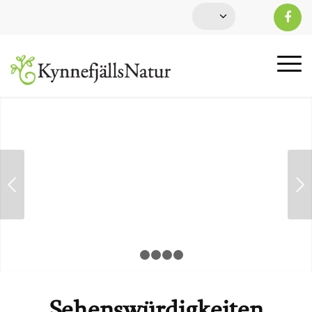
Weiter
1
2
3
4
5
Sehenswürdigkeiten