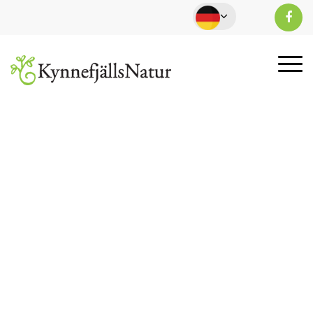
Das Kynnefjäll-
Abenteuer beginnt
hier!
Wandern – Sehenswürdigkeiten – Jagen –
Angeln – Zimmer – Hütten