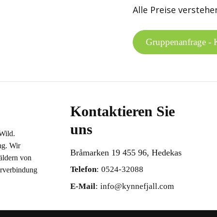
Alle Preise versteh
Gruppenanfrage - 
Kontaktieren Sie
uns
Wild.
g. Wir
Bråmarken 19 455 96, Hedekas
äldern von
:
Telefon
0524-32088
erverbindung
:
E-Mail
info@kynnefjall.com