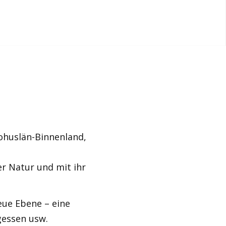
ohuslän-Binnenland,
er Natur und mit ihr
eue Ebene – eine
gessen usw.