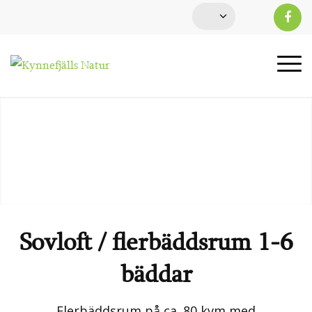
Sovloft / flerbäddsrum 1-6
bäddar
Flerbäddsrum på ca. 80 kvm med