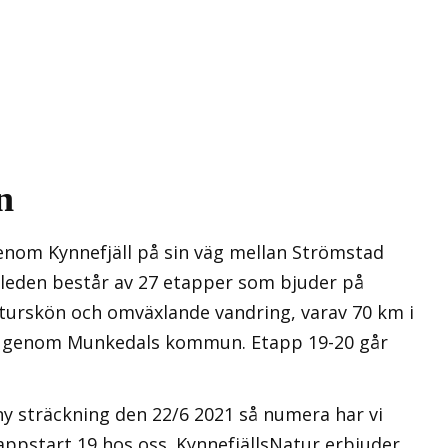
n
nom Kynnefjäll på sin väg mellan Strömstad
leden består av 27 etapper som bjuder på
aturskön och omväxlande vandring, varav 70 km i
ng genom Munkedals kommun. Etapp 19-20 går
ny sträckning den 22/6 2021 så numera har vi
appstart 19 hos oss. KynnefjällsNatur erbjuder