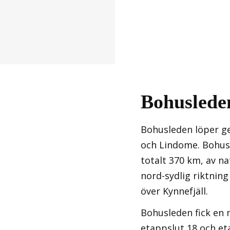
Bohuslede
Bohusleden löper ge
och Lindome. Bohus
totalt 370 km, av n
nord-sydlig riktni
över Kynnefjäll.
Bohusleden fick en 
etappslut 18 och et