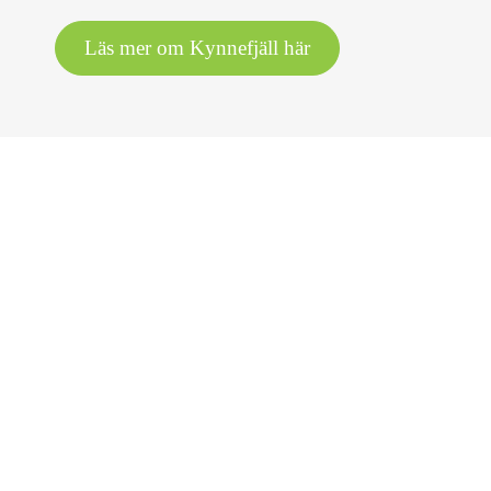
Läs mer om Kynnefjäll här