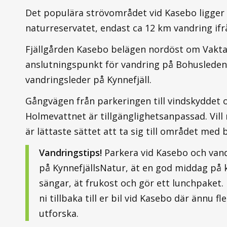
Det populära strövområdet vid Kasebo ligger 
naturreservatet, endast ca 12 km vandring ifr
Fjällgården Kasebo belägen nordöst om Vaktar
anslutningspunkt för vandring på Bohusleden
vandringsleder på Kynnefjäll.
Gångvägen från parkeringen till vindskyddet och
Holmevattnet är tillgänglighetsanpassad. Vill
är lättaste sättet att ta sig till området med b
Vandringstips!
Parkera vid Kasebo och vandr
på KynnefjällsNatur, ät en god middag på k
sängar, ät frukost och gör ett lunchpaket.
ni tillbaka till er bil vid Kasebo där ännu fle
utforska.