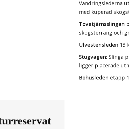
Vandringslederna ut
med kuperad skogst
Tovetjärnsslingan
p
skogsterräng och g
Ulvestensleden
13 
Stugvägen:
Slinga p
ligger placerade ut
Bohusleden
etapp 18
turreservat