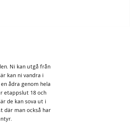
en. Ni kan utgå från
är kan ni vandra i
 en ådra genom hela
r etappslut 18 och
är de kan sova ut i
st där man också har
ntyr.