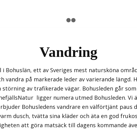
1
2
3
Vandring
l i Bohuslän, ett av Sveriges mest natursköna områd
h vandra på markerade leder av varierande längd. H
 störning av trafikerade vägar. Bohusleden går som
nnefjällsNatur ligger numera utmed Bohusleden. Vi ä
erbjuder Bohusledens vandrare en välförtjänt paus d
varm dusch, tvätta sina kläder och äta en god fruko
igheten att göra matsäck till dagens kommande äve