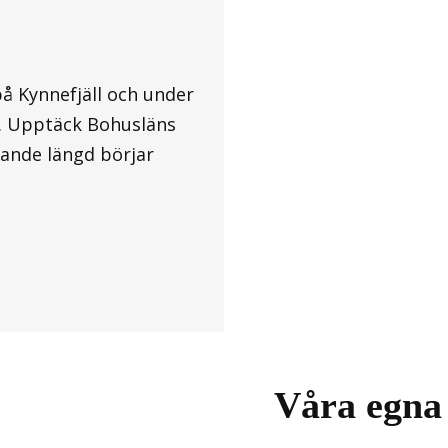
på Kynnefjäll och under
t. Upptäck Bohusläns
erande längd börjar
Våra egna 