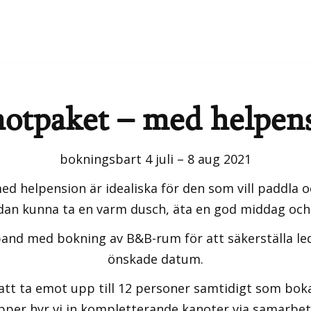
otpaket – med helpen
bokningsbart 4 juli – 8 aug 2021
d helpension är idealiska för den som vill paddla oc
dan kunna ta en varm dusch, äta en god middag och 
and med bokning av B&B-rum för att säkerställa led
önskade datum.
 att ta emot upp till 12 personer samtidigt som bok
pper hyr vi in kompletterande kanoter via samarbet