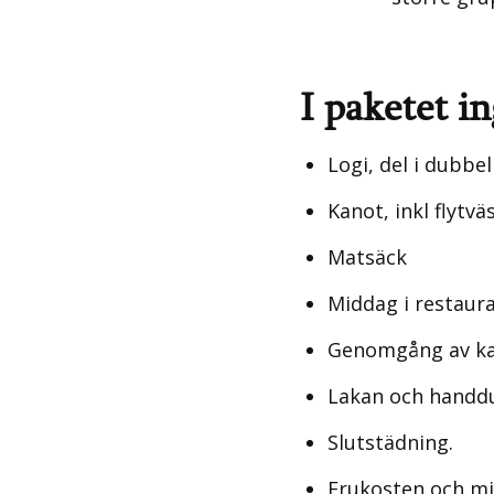
I paketet in
Logi, del i dubbe
Kanot, inkl flytv
Matsäck
Middag i restaura
Genomgång av kar
Lakan och handd
Slutstädning.
Frukosten och mid