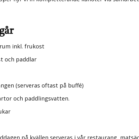
går
lrum inkl. frukost
äst och paddlar
ngen (serveras oftast på buffé)
tor och paddlingsvatten.
ukar
dagen på kvällen serveras i vår restaurang, matsäck