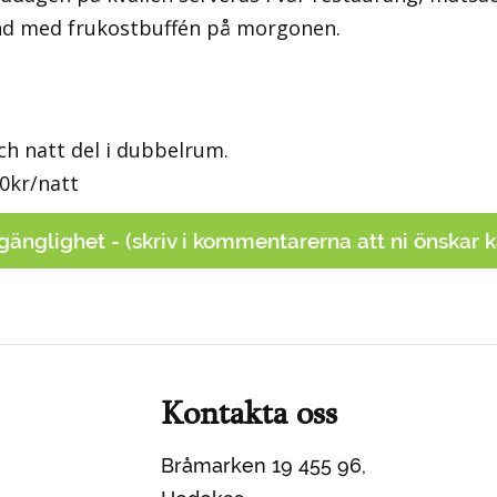
and med frukostbuffén på morgonen.
ch natt del i dubbelrum.
50kr/natt
lgänglighet - (skriv i kommentarerna att ni önskar 
Kontakta oss
Bråmarken 19 455 96,