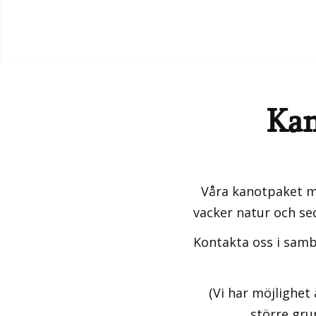
Kan
Våra kanotpaket me
vacker natur och se
Kontakta oss i samb
(Vi har möjlighet
större gru