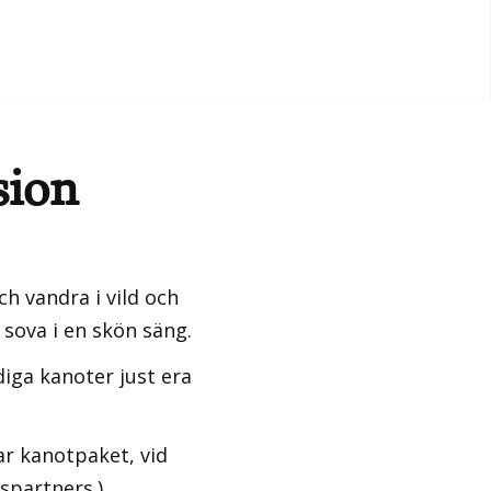
sion
h vandra i vild och
sova i en skön säng.
iga kanoter just era
ar kanotpaket, vid
spartners.)