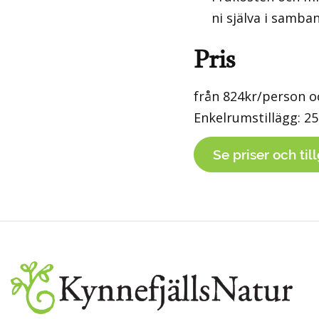
ni själva i samb
Pris
från 824kr/person o
Enkelrumstillägg: 2
Se priser och til